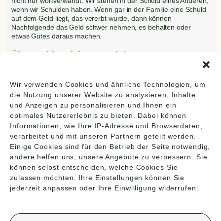
nicht nur wortverwandt. Wir stehen in der Schuld eines Anderen,
wenn wir Schulden haben. Wenn gar in der Familie eine Schuld
auf dem Geld liegt, das vererbt wurde, dann können
Nachfolgende das Geld schwer nehmen, es behalten oder
etwas Gutes daraus machen.
Über Geld spricht man nicht?
(Familiengeheimisse)
Geld ist existenziell. Auch beim Geld gibt es Tabu-Themen, die
Wir verwenden Cookies und ähnliche Technologien, um
schmerzhaft oder mit Schuld und Scham behaftet sind und nicht
die Nutzung unserer Website zu analysieren, Inhalte
darüber gesprochen wurde. Die Herkunft des Geldes und sein
und Anzeigen zu personalisieren und Ihnen ein
eventuelles Verschwinden werden genauso geschützt wie
optimales Nutzererlebnis zu bieten. Dabei können
andere familiäre Ereignisse. Häufig gibt es Erbstreitigkeiten,
Informationen, wie Ihre IP-Adresse und Browserdaten,
wenn die Altvorderen versterben und der
verarbeitet und mit unseren Partnern geteilt werden.
(Familien)zusammenhalt wegbricht.
Einige Cookies sind für den Betrieb der Seite notwendig,
andere helfen uns, unsere Angebote zu verbessern. Sie
können selbst entscheiden, welche Cookies Sie
zulassen möchten. Ihre Einstellungen können Sie
jederzeit anpassen oder Ihre Einwilligung widerrufen.